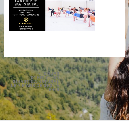
COURS
D’INITIATION
GINASTICA NATURAL
LE 7 MARS DE 8H30 À
9H30