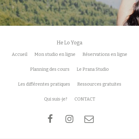
He Lo Yoga
Menu
Accueil
Mon studio en ligne
Réservations en ligne
secondaire
Planning des cours
Le Prana Studio
Les différentes pratiques
Ressources gratuites
Qui suis-je?
CONTACT
fa-
fa-
fa-
facebook
instagram
envelope-
o